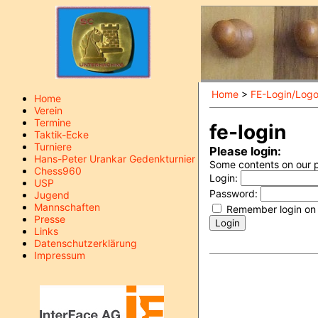
Home
>
FE-Login/Logo
Home
Verein
Termine
fe-login
Taktik-Ecke
Turniere
Please login:
Hans-Peter Urankar Gedenkturnier
Some contents on our pa
Chess960
Login:
USP
Password:
Jugend
Mannschaften
Remember login on 
Presse
Links
Datenschutzerklärung
Impressum