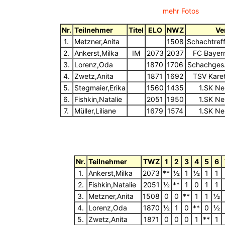
mehr Fotos
Nr.
Teilnehmer
Titel
ELO
NWZ
Ve
1.
Metzner,Anita
1508
Schachtreff
2.
Ankerst,Milka
IM
2073
2037
FC Bayer
3.
Lorenz,Oda
1870
1706
Schachges
4.
Zwetz,Anita
1871
1692
TSV Kare
5.
Stegmaier,Erika
1560
1435
1.SK Ne
6.
Fishkin,Natalie
2051
1950
1.SK Ne
7.
Müller,Liliane
1679
1574
1.SK Ne
Nr.
Teilnehmer
TWZ
1
2
3
4
5
6
1.
Ankerst,Milka
2073
**
½
1
½
1
1
2.
Fishkin,Natalie
2051
½
**
1
0
1
1
3.
Metzner,Anita
1508
0
0
**
1
1
½
4.
Lorenz,Oda
1870
½
1
0
**
0
½
5.
Zwetz,Anita
1871
0
0
0
1
**
1