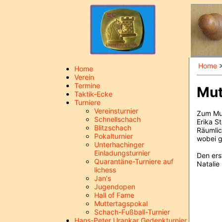
Home
Home
Verein
Termine
Mut
Taktik-Ecke
Turniere
Vereinsturnier
Zum Mut
Schnellschach
Erika S
Blitzschach
Räumlic
Pokalturnier
wobei g
Unterhachinger
Einladungsturnier
Den ers
Quarantäne-Turniere auf
Natalie
lichess
Jan's
Jugendopen
Hall of Fame
Muttertagspokal
Schach-Fußball-Turnier
Hans-Peter Urankar Gedenkturnier