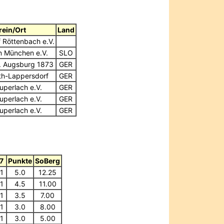
rein/Ort
Land
 Röttenbach e.V.
n München e.V.
SLO
. Augsburg 1873
GER
th-Lappersdorf
GER
uperlach e.V.
GER
uperlach e.V.
GER
uperlach e.V.
GER
7
Punkte
SoBerg
1
5.0
12.25
1
4.5
11.00
1
3.5
7.00
1
3.0
8.00
1
3.0
5.00