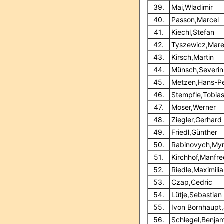
39.
Mai,Wladimir
40.
Passon,Marcel
41.
Kiechl,Stefan
42.
Tyszewicz,Mar
43.
Kirsch,Martin
44.
Münsch,Severin
45.
Metzen,Hans-Pe
46.
Stempfle,Tobia
47.
Moser,Werner
48.
Ziegler,Gerhard
49.
Friedl,Günther
50.
Rabinovych,My
51.
Kirchhof,Manfre
52.
Riedle,Maximili
53.
Czap,Cedric
54.
Lütje,Sebastian
55.
Ivon Bornhaupt,
56.
Schlegel,Benjam