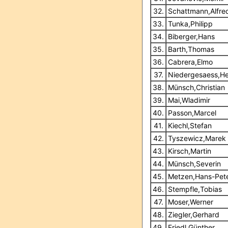
32.
Schattmann,Alfre
33.
Tunka,Philipp
34.
Biberger,Hans
35.
Barth,Thomas
36.
Cabrera,Elmo
37.
Niedergesaess,He
38.
Münsch,Christian
39.
Mai,Wladimir
40.
Passon,Marcel
41.
Kiechl,Stefan
42.
Tyszewicz,Marek
43.
Kirsch,Martin
44.
Münsch,Severin
45.
Metzen,Hans-Pet
46.
Stempfle,Tobias
47.
Moser,Werner
48.
Ziegler,Gerhard
49.
Friedl,Günther