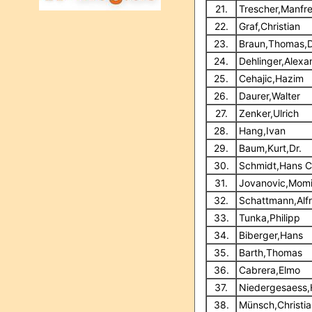
21.
Trescher,Manfr
22.
Graf,Christian
23.
Braun,Thomas,D
24.
Dehlinger,Alexa
25.
Cehajic,Hazim
26.
Daurer,Walter
27.
Zenker,Ulrich
28.
Hang,Ivan
29.
Baum,Kurt,Dr.
30.
Schmidt,Hans C
31.
Jovanovic,Momi
32.
Schattmann,Alf
33.
Tunka,Philipp
34.
Biberger,Hans
35.
Barth,Thomas
36.
Cabrera,Elmo
37.
Niedergesaess,
38.
Münsch,Christia