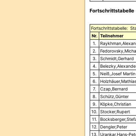
Fortschrittstabelle
Fortschrittstabelle: 
Nr.
Teilnehmer
1.
Raykhman,Alexa
2.
Fedorovsky,Mich
3.
Schmidt,Gerhard
4.
Belezky,Alexande
5.
Neiß,Josef Martin
6.
Holzhäuer,Mathia
7.
Czap,Bernard
8.
Schütz,Günter
9.
Köpke,Christian
10.
Stocker,Rupert
11.
Bocksberger,Stef
12.
Dengler,Peter
13.
Urankar,Hans-Pet