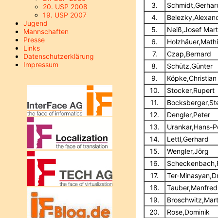
3.
Schmidt,Gerhar
20. USP 2008
19. USP 2007
4.
Belezky,Alexan
Jugend
5.
Neiß,Josef Mart
Mannschaften
Presse
6.
Holzhäuer,Math
Links
7.
Czap,Bernard
Datenschutzerklärung
Impressum
8.
Schütz,Günter
9.
Köpke,Christian
10.
Stocker,Rupert
11.
Bocksberger,St
12.
Dengler,Peter
13.
Urankar,Hans-P
14.
Lettl,Gerhard
15.
Wengler,Jörg
16.
Scheckenbach,
17.
Ter-Minasyan,D
18.
Tauber,Manfred
19.
Broschwitz,Mart
20.
Rose,Dominik