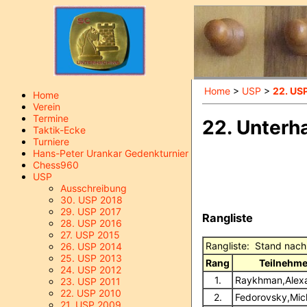
Home
>
USP
>
22. US
Home
Verein
Termine
22. Unterh
Taktik-Ecke
Turniere
Hans-Peter Urankar Gedenkturnier
Chess960
USP
Ausschreibung
30. USP 2018
29. USP 2017
Rangliste
28. USP 2016
27. USP 2015
Rangliste: Stand nac
26. USP 2014
25. USP 2013
Rang
Teilnehme
24. USP 2012
1.
Raykhman,Alex
23. USP 2011
22. USP 2010
2.
Fedorovsky,Mic
21. USP 2009