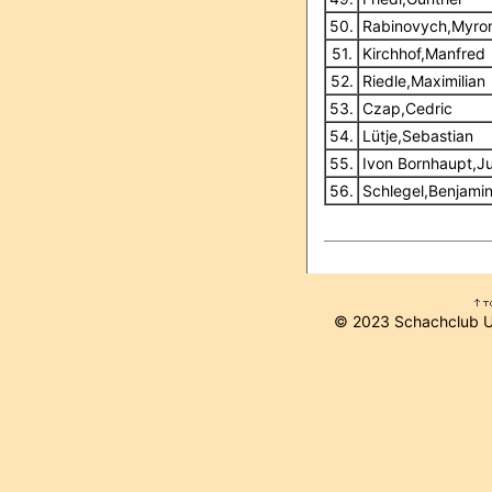
50.
Rabinovych,Myro
51.
Kirchhof,Manfred
52.
Riedle,Maximilian
53.
Czap,Cedric
54.
Lütje,Sebastian
55.
Ivon Bornhaupt,J
56.
Schlegel,Benjami
© 2023 Schachclub 