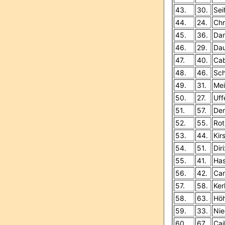
43.
30.
Sei
44.
24.
Chr
45.
36.
Da
46.
29.
Dau
47.
40.
Cab
48.
46.
Sch
49.
31.
Mei
50.
27.
Uff
51.
57.
Dem
52.
55.
Rot
53.
44.
Kir
54.
51.
Dir
55.
41.
Has
56.
42.
Car
57.
58.
Ker
58.
63.
Höh
59.
33.
Nie
60.
67.
Caj