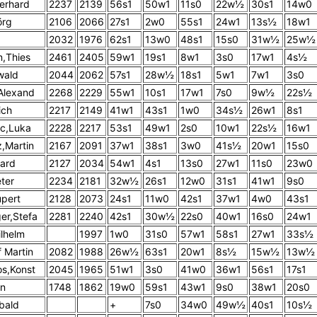
erhard
2237
2139
56s1
50w1
11s0
22w½
30s1
14w0
örg
2106
2066
27s1
2w0
55s1
24w1
13s½
18w1
2032
1976
62s1
13w0
48s1
15s0
31w½
25w½
,Thies
2461
2405
59w1
19s1
8w1
3s0
17w1
4s½
wald
2044
2062
57s1
28w½
18s1
5w1
7w1
3s0
,Alexand
2268
2229
55w1
10s1
17w1
7s0
9w½
22s½
ich
2217
2149
41w1
43s1
1w0
34s½
26w1
8s1
ic,Luka
2228
2217
53s1
49w1
2s0
10w1
22s½
16w1
,Martin
2167
2091
37w1
38s1
3w0
41s½
20w1
15s0
ard
2127
2034
54w1
4s1
13s0
27w1
11s0
23w0
ter
2234
2181
32w½
26s1
12w0
31s1
41w1
9s0
upert
2128
2073
24s1
11w0
42s1
37w1
4w0
43s1
er,Stefa
2281
2240
42s1
30w½
22s0
40w1
16s0
24w1
ilhelm
1997
1w0
31s0
57w1
58s1
27w1
33s½
 Martin
2082
1988
26w½
63s1
20w1
8s½
15w½
13w½
os,Konst
2045
1965
51w1
3s0
41w0
36w1
56s1
17s1
on
1748
1862
19w0
59s1
43w1
9s0
38w1
20s0
ibald
+
7s0
34w0
49w½
40s1
10s½