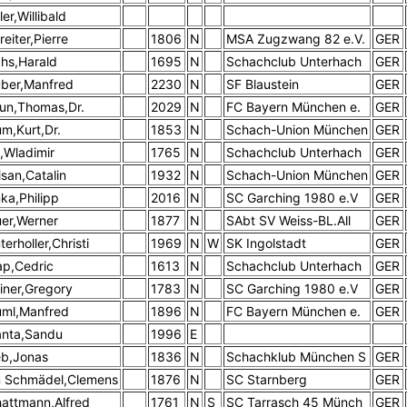
ler,Willibald
treiter,Pierre
1806
N
MSA Zugzwang 82 e.V.
GER
hs,Harald
1695
N
Schachclub Unterhach
GER
ber,Manfred
2230
N
SF Blaustein
GER
un,Thomas,Dr.
2029
N
FC Bayern München e.
GER
m,Kurt,Dr.
1853
N
Schach-Union München
GER
,Wladimir
1765
N
Schachclub Unterhach
GER
isan,Catalin
1932
N
Schach-Union München
GER
ka,Philipp
2016
N
SC Garching 1980 e.V
GER
er,Werner
1877
N
SAbt SV Weiss-BL.All
GER
terholler,Christi
1969
N
W
SK Ingolstadt
GER
p,Cedric
1613
N
Schachclub Unterhach
GER
iner,Gregory
1783
N
SC Garching 1980 e.V
GER
ml,Manfred
1896
N
FC Bayern München e.
GER
nta,Sandu
1996
E
b,Jonas
1836
N
Schachklub München S
GER
 Schmädel,Clemens
1876
N
SC Starnberg
GER
attmann,Alfred
1761
N
S
SC Tarrasch 45 Münch
GER