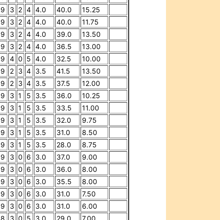
9
3
2
4
4.0
40.0
15.25
9
3
2
4
4.0
40.0
11.75
9
3
2
4
4.0
39.0
13.50
9
3
2
4
4.0
36.5
13.00
9
4
0
5
4.0
32.5
10.00
9
2
3
4
3.5
41.5
13.50
9
2
3
4
3.5
37.5
12.00
9
3
1
5
3.5
36.0
10.25
9
3
1
5
3.5
33.5
11.00
9
3
1
5
3.5
32.0
9.75
9
3
1
5
3.5
31.0
8.50
9
3
1
5
3.5
28.0
8.75
9
3
0
6
3.0
37.0
9.00
9
3
0
6
3.0
36.0
8.00
9
3
0
6
3.0
35.5
8.00
9
3
0
6
3.0
31.0
7.50
9
3
0
6
3.0
31.0
6.00
8
3
0
5
3.0
29.0
7.00