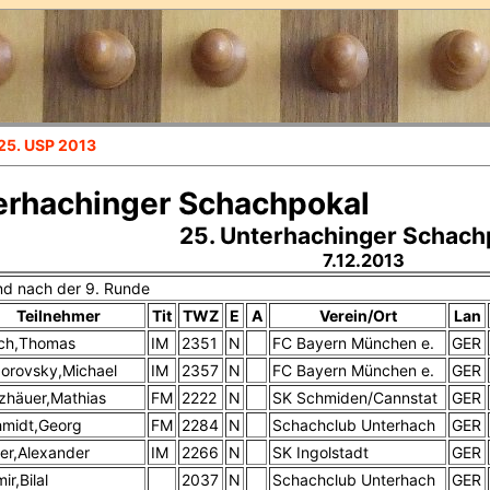
25. USP 2013
erhachinger Schachpokal
25. Unterhachinger Schach
7.12.2013
nd nach der 9. Runde
Teilnehmer
Tit
TWZ
E
A
Verein/Ort
Lan
ch,Thomas
IM
2351
N
FC Bayern München e.
GER
orovsky,Michael
IM
2357
N
FC Bayern München e.
GER
zhäuer,Mathias
FM
2222
N
SK Schmiden/Cannstat
GER
midt,Georg
FM
2284
N
Schachclub Unterhach
GER
er,Alexander
IM
2266
N
SK Ingolstadt
GER
ir,Bilal
2037
N
Schachclub Unterhach
GER