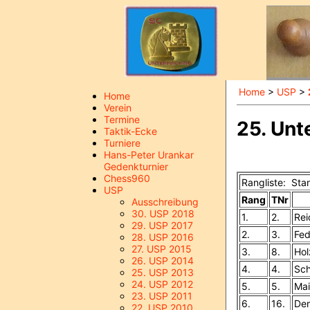
Home
>
USP
>
Home
Verein
Termine
25. Unt
Taktik-Ecke
Turniere
Hans-Peter Urankar
Gedenkturnier
Chess960
Rangliste: Sta
USP
Rang
TNr
Ausschreibung
30. USP 2018
1.
2.
Rei
29. USP 2017
2.
3.
Fed
28. USP 2016
27. USP 2015
3.
8.
Hol
26. USP 2014
4.
4.
Sch
25. USP 2013
24. USP 2012
5.
5.
Mai
23. USP 2011
6.
16.
Dem
22. USP 2010