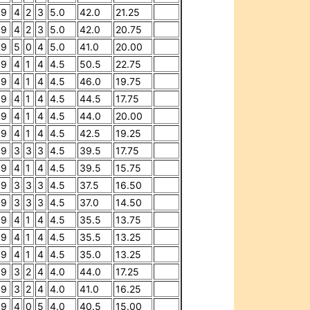
9
4
2
3
5.0
42.0
21.25
9
4
2
3
5.0
42.0
20.75
9
5
0
4
5.0
41.0
20.00
9
4
1
4
4.5
50.5
22.75
9
4
1
4
4.5
46.0
19.75
9
4
1
4
4.5
44.5
17.75
9
4
1
4
4.5
44.0
20.00
9
4
1
4
4.5
42.5
19.25
9
3
3
3
4.5
39.5
17.75
9
4
1
4
4.5
39.5
15.75
9
3
3
3
4.5
37.5
16.50
9
3
3
3
4.5
37.0
14.50
9
4
1
4
4.5
35.5
13.75
9
4
1
4
4.5
35.5
13.25
9
4
1
4
4.5
35.0
13.25
9
3
2
4
4.0
44.0
17.25
9
3
2
4
4.0
41.0
16.25
9
4
0
5
4.0
40.5
15.00