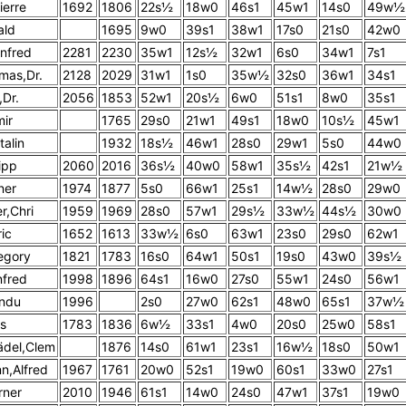
Pierre
1692
1806
22s½
18w0
46s1
45w1
14s0
49w½
ald
1695
9w0
39s1
38w1
17s0
21s0
42w0
nfred
2281
2230
35w1
12s½
32w1
6s0
34w1
7s1
mas,Dr.
2128
2029
31w1
1s0
35w½
32s0
36w1
34s1
,Dr.
2056
1853
52w1
20s½
6w0
51s1
8w0
35s1
mir
1765
29s0
21w1
49s1
18w0
10s½
45w1
talin
1932
18s½
46w1
28s0
29w1
5s0
44w0
ipp
2060
2016
36s½
40w0
58w1
35s½
42s1
21w½
ner
1974
1877
5s0
66w1
25s1
14w½
28s0
29w0
r,Chri
1959
1969
28s0
57w1
29s½
33w½
44s½
30w0
ic
1652
1613
33w½
6s0
63w1
23s0
29s0
62w1
egory
1821
1783
16s0
64w1
50s1
19s0
43w0
39s½
fred
1998
1896
64s1
16w0
27s0
55w1
24s0
56w1
ndu
1996
2s0
27w0
62s1
48w0
65s1
37w½
s
1783
1836
6w½
33s1
4w0
20s0
25w0
58s1
del,Clem
1876
14s0
61w1
23s1
16w½
18s0
50w1
n,Alfred
1967
1761
20w0
52s1
19w0
60s1
33w0
27s1
rner
2010
1946
61s1
14w0
24s0
47w1
37s1
19w0