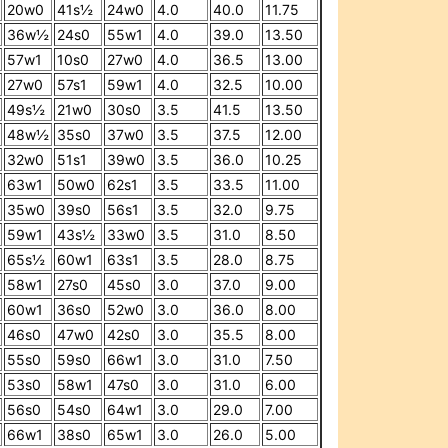
20w0
41s½
24w0
4.0
40.0
11.75
36w½
24s0
55w1
4.0
39.0
13.50
57w1
10s0
27w0
4.0
36.5
13.00
27w0
57s1
59w1
4.0
32.5
10.00
49s½
21w0
30s0
3.5
41.5
13.50
48w½
35s0
37w0
3.5
37.5
12.00
32w0
51s1
39w0
3.5
36.0
10.25
63w1
50w0
62s1
3.5
33.5
11.00
35w0
39s0
56s1
3.5
32.0
9.75
59w1
43s½
33w0
3.5
31.0
8.50
65s½
60w1
63s1
3.5
28.0
8.75
58w1
27s0
45s0
3.0
37.0
9.00
60w1
36s0
52w0
3.0
36.0
8.00
46s0
47w0
42s0
3.0
35.5
8.00
55s0
59s0
66w1
3.0
31.0
7.50
53s0
58w1
47s0
3.0
31.0
6.00
56s0
54s0
64w1
3.0
29.0
7.00
66w1
38s0
65w1
3.0
26.0
5.00