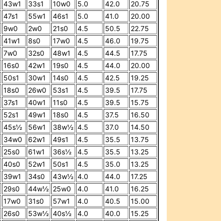
43w1
33s1
10w0
5.0
42.0
20.75
47s1
55w1
46s1
5.0
41.0
20.00
9w0
2w0
21s0
4.5
50.5
22.75
41w1
8s0
17w0
4.5
46.0
19.75
7w0
32s0
48w1
4.5
44.5
17.75
16s0
42w1
19s0
4.5
44.0
20.00
50s1
30w1
14s0
4.5
42.5
19.25
18s0
26w0
53s1
4.5
39.5
17.75
37s1
40w1
11s0
4.5
39.5
15.75
52s1
49w1
18s0
4.5
37.5
16.50
45s½
56w1
38w½
4.5
37.0
14.50
34w0
62w1
49s1
4.5
35.5
13.75
25s0
61w1
36s½
4.5
35.5
13.25
40s0
52w1
50s1
4.5
35.0
13.25
39w1
34s0
43w½
4.0
44.0
17.25
29s0
44w½
25w0
4.0
41.0
16.25
17w0
31s0
57w1
4.0
40.5
15.00
26s0
53w½
40s½
4.0
40.0
15.25