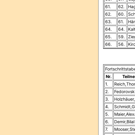
61.
62.
Ha
62.
60.
Sch
63.
61.
Här
64.
64.
Kal
65.
59.
Zie
66.
56.
Kir
Fortschrittsta
Nr.
Teiln
1.
Reich,Tho
2.
Fedorovsk
3.
Holzhäuer
4.
Schmidt,G
5.
Maier,Ale
6.
Demir,Bilal
7.
Mooser,St