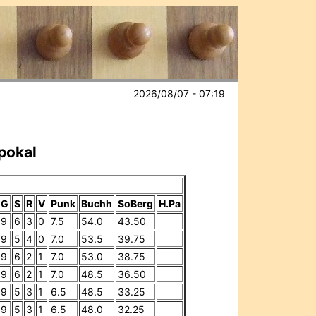
2026/08/07 - 07:19
pokal
G
S
R
V
Punk
Buchh
SoBerg
H.Pa
9
6
3
0
7.5
54.0
43.50
9
5
4
0
7.0
53.5
39.75
9
6
2
1
7.0
53.0
38.75
9
6
2
1
7.0
48.5
36.50
9
5
3
1
6.5
48.5
33.25
9
5
3
1
6.5
48.0
32.25