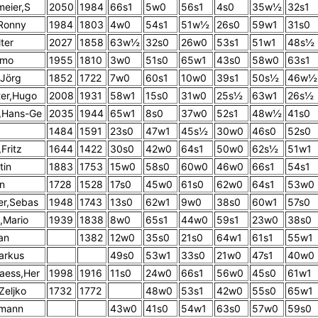
meier,S
2050
1984
66s1
5w0
56s1
4s0
35w½
32s1
Ronny
1984
1803
4w0
54s1
51w½
26s0
59w1
31s0
ter
2027
1858
63w½
32s0
26w0
53s1
51w1
48s½
lmo
1955
1810
3w0
51s0
65w1
43s0
58w0
63s1
,Jörg
1852
1722
7w0
60s1
10w0
39s1
50s½
46w½
ter,Hugo
2008
1931
58w1
15s0
31w0
25s½
63w1
26s½
,Hans-Ge
2035
1944
65w1
8s0
37w0
52s1
48w½
41s0
1484
1591
23s0
47w1
45s½
30w0
46s0
52s0
Fritz
1644
1422
30s0
42w0
64s1
50w0
62s½
51w1
tin
1883
1753
15w0
58s0
60w0
46w0
66s1
54s1
an
1728
1528
17s0
45w0
61s0
62w0
64s1
53w0
er,Sebas
1948
1743
13s0
62w1
9w0
38s0
60w1
57s0
i,Mario
1939
1838
8w0
65s1
44w0
59s1
23w0
38s0
an
1382
12w0
35s0
21s0
64w1
61s1
55w1
arkus
49s0
53w1
33s0
21w0
47s1
40w0
aess,Her
1998
1916
11s0
24w0
66s1
56w0
45s0
61w1
Zeljko
1732
1772
48w0
53s1
42w0
55s0
65w1
rmann
43w0
41s0
54w1
63s0
57w0
59s0