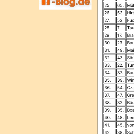
25.
65.
Mül
26.
53.
Hir
27.
52.
Fuc
28.
7.
Tau
29.
17.
Bra
30.
23.
Bau
31.
49.
Mai
32.
43.
Sib
33.
22.
Tun
34.
37.
Bau
35.
39.
Win
36.
54.
Cza
37.
47.
Gre
38.
32.
Bäu
39.
35.
Boa
40.
48.
Lee
41.
45.
von
42.
38.
Sch