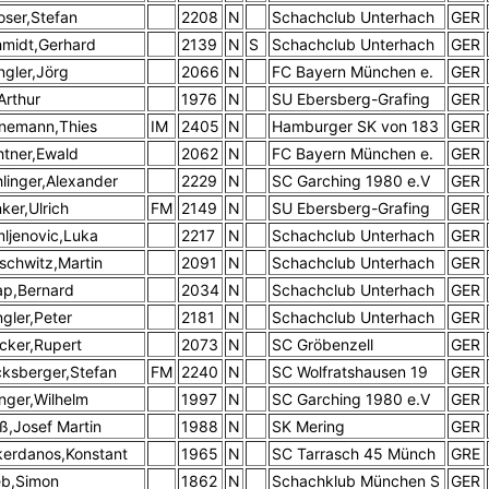
ser,Stefan
2208
N
Schachclub Unterhach
GER
midt,Gerhard
2139
N
S
Schachclub Unterhach
GER
gler,Jörg
2066
N
FC Bayern München e.
GER
,Arthur
1976
N
SU Ebersberg-Grafing
GER
nemann,Thies
IM
2405
N
Hamburger SK von 183
GER
htner,Ewald
2062
N
FC Bayern München e.
GER
linger,Alexander
2229
N
SC Garching 1980 e.V
GER
ker,Ulrich
FM
2149
N
SU Ebersberg-Grafing
GER
ljenovic,Luka
2217
N
Schachclub Unterhach
GER
schwitz,Martin
2091
N
Schachclub Unterhach
GER
p,Bernard
2034
N
Schachclub Unterhach
GER
gler,Peter
2181
N
Schachclub Unterhach
GER
cker,Rupert
2073
N
SC Gröbenzell
GER
ksberger,Stefan
FM
2240
N
SC Wolfratshausen 19
GER
linger,Wilhelm
1997
N
SC Garching 1980 e.V
GER
ß,Josef Martin
1988
N
SK Mering
GER
kerdanos,Konstant
1965
N
SC Tarrasch 45 Münch
GRE
eb,Simon
1862
N
Schachklub München S
GER