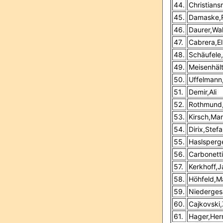
44.
Christians
45.
Damaske,
46.
Daurer,Wal
47.
Cabrera,E
48.
Schäufele
49.
Meisenhäl
50.
Uffelmann
51.
Demir,Ali
52.
Rothmund,
53.
Kirsch,Mar
54.
Dirix,Stef
55.
Haslsperg
56.
Carbonett
57.
Kerkhoff,J
58.
Höhfeld,M
59.
Niederges
60.
Cajkovski,
61.
Hager,He