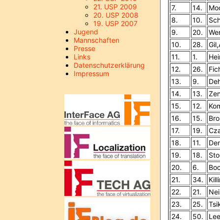
21. USP 2009
7.
14.
Moo
20. USP 2008
8.
10.
Sch
19. USP 2007
Jugend
9.
20.
Wen
Mannschaften
10.
28.
Gil
Presse
Links
11.
1.
Hei
Datenschutzerklärung
12.
26.
Fic
Impressum
13.
9.
Deh
14.
13.
Zen
15.
12.
Kom
16.
15.
Bro
17.
19.
Cza
18.
11.
Den
19.
18.
Sto
20.
6.
Boc
21.
34.
Kil
22.
21.
Nei
23.
25.
Tsi
24.
50.
Le