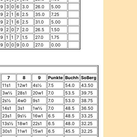
9
3
0
6
3.0
26.0
5.00
9
2
1
6
2.5
35.0
7.25
9
2
1
6
2.5
31.0
5.00
9
2
0
7
2.0
26.5
1.50
9
1
1
7
1.5
27.0
1.75
9
0
0
9
0.0
27.0
0.00
7
8
9
Punkte
Buchh
SoBerg
11s1
12w1
4s½
7.5
54.0
43.50
3w½
28s1
20w1
7.0
53.5
39.75
2s½
4w0
9s1
7.0
53.0
38.75
14s1
3s1
1w½
7.0
48.5
36.50
23s1
9s½
16w1
6.5
48.5
33.25
13s½
18w1
22s1
6.5
48.0
32.25
30s1
11w1
15w1
6.5
45.5
32.25