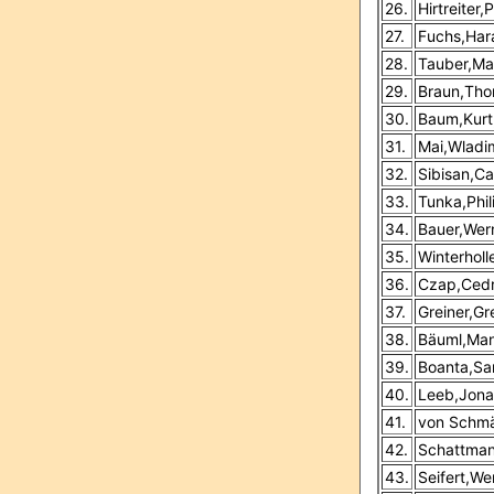
26.
Hirtreiter,
27.
Fuchs,Har
28.
Tauber,Ma
29.
Braun,Tho
30.
Baum,Kurt
31.
Mai,Wladi
32.
Sibisan,Ca
33.
Tunka,Phil
34.
Bauer,Wer
35.
Winterholle
36.
Czap,Cedr
37.
Greiner,Gr
38.
Bäuml,Man
39.
Boanta,Sa
40.
Leeb,Jona
41.
von Schmä
42.
Schattman
43.
Seifert,We