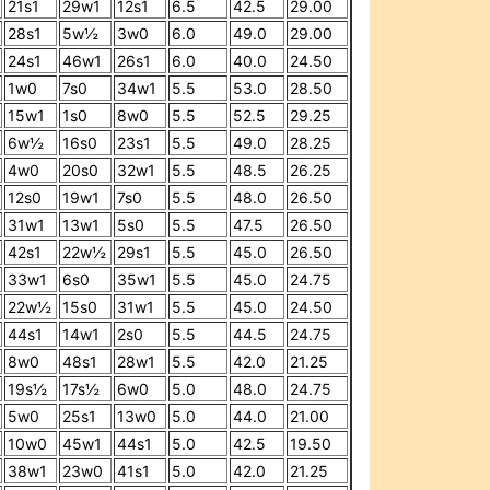
21s1
29w1
12s1
6.5
42.5
29.00
28s1
5w½
3w0
6.0
49.0
29.00
24s1
46w1
26s1
6.0
40.0
24.50
1w0
7s0
34w1
5.5
53.0
28.50
15w1
1s0
8w0
5.5
52.5
29.25
6w½
16s0
23s1
5.5
49.0
28.25
4w0
20s0
32w1
5.5
48.5
26.25
12s0
19w1
7s0
5.5
48.0
26.50
31w1
13w1
5s0
5.5
47.5
26.50
42s1
22w½
29s1
5.5
45.0
26.50
33w1
6s0
35w1
5.5
45.0
24.75
22w½
15s0
31w1
5.5
45.0
24.50
44s1
14w1
2s0
5.5
44.5
24.75
8w0
48s1
28w1
5.5
42.0
21.25
19s½
17s½
6w0
5.0
48.0
24.75
5w0
25s1
13w0
5.0
44.0
21.00
10w0
45w1
44s1
5.0
42.5
19.50
38w1
23w0
41s1
5.0
42.0
21.25