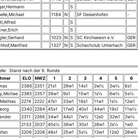
ger,Hermann
S
elle,Michael
1184
N
SF Deisenhofen
-
tl,Alfred
S
tner,Erich
S
gler,Gerhard
1023
N
S
SC Kirchseeon e.V.
GER
chhof,Manfred
1327
N
S
Schachclub Unterhach
GER
belle: Stand nach der 9. Runde
ehmer
ELO
NWZ
1
2
3
4
5
6
mas
2386
2351
21s1
29w1
14s1
2w½
3w½
6s1
y,Michae
2385
2357
39w1
9s1
15w1
1s½
6w½
5s½
,Mathias
2274
2222
47s1
23w1
16s1
11w1
1s½
12w1
eorg
2340
2284
45s1
17w0
40s1
44w1
19s1
11w½
xander
2311
2266
34w1
44s1
7w½
12s0
32w1
2w½
2133
2037
40s½
36w1
30s1
28w1
2s½
1w0
efan
2206
2208
48s1
25w1
5s½
13w1
12s0
28w0