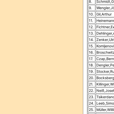
8.
Schmidt,G
9.
Wengler,J
10.
Gil,Arthur
11.
Heinemann
12.
Fichtner,E
13.
Dehlinger
14.
Zenker,Ulr
15.
Komljenov
16.
Broschwitz
17.
Czap,Bern
18.
Dengler,Pe
19.
Stocker,R
20.
Bocksberg
21.
Killinger,W
22.
Neiß,Josef
23.
Tsikerdan
24.
Leeb,Sim
25.
Müller,Will