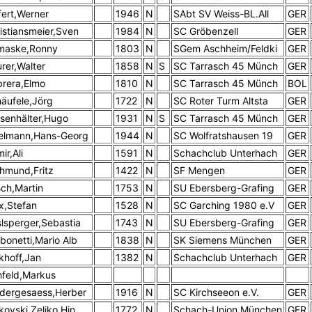
fert,Werner
1946
N
SAbt SV Weiss-BL.All
GER
istiansmeier,Sven
1984
N
SC Gröbenzell
GER
maske,Ronny
1803
N
SGem Aschheim/Feldki
GER
rer,Walter
1858
N
S
SC Tarrasch 45 Münch
GER
rera,Elmo
1810
N
SC Tarrasch 45 Münch
BOL
äufele,Jörg
1722
N
SC Roter Turm Altsta
GER
senhälter,Hugo
1931
N
S
SC Tarrasch 45 Münch
GER
elmann,Hans-Georg
1944
N
SC Wolfratshausen 19
GER
ir,Ali
1591
N
Schachclub Unterhach
GER
hmund,Fritz
1422
N
SF Mengen
GER
sch,Martin
1753
N
SU Ebersberg-Grafing
GER
ix,Stefan
1528
N
SC Garching 1980 e.V
GER
lsperger,Sebastia
1743
N
SU Ebersberg-Grafing
GER
bonetti,Mario Alb
1838
N
SK Siemens München
GER
khoff,Jan
1382
N
Schachclub Unterhach
GER
feld,Markus
dergesaess,Herber
1916
N
SC Kirchseeon e.V.
GER
kovski,Zeljko Hin
1772
N
Schach-Union München
GER